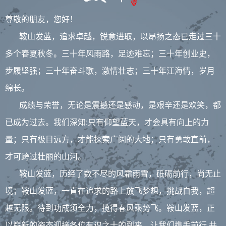
尊敬的朋友，您好！
鞍山发蓝，追求卓越，锐意进取，以昂扬之态已走过三十
多个春夏秋冬。三十年风雨路，足迹难忘；三十年创业史，
步履坚强；三十年奋斗歌，激情壮志；三十年江海情，岁月
绵长。
成绩与荣誉，无论是震撼还是感动，是艰辛还是欢笑，都
已成为过去。我们深知:只有仰望蓝天，才会具有向上的力
量；只有极目远方，才能探索广阔的大地；只有勇敢直前，
才可跨过壮丽的山河。
鞍山发蓝，历经了数不尽的风霜雨雪，砥砺前行，尚无止
境；鞍山发蓝，一直在追求的路上放飞梦想，挑战自我，超
越无限。待到功成须全力，揽得春风乘势飞。鞍山发蓝，正
以崭新的姿态迎接各位有识之士的到来，让我们携手前行,共